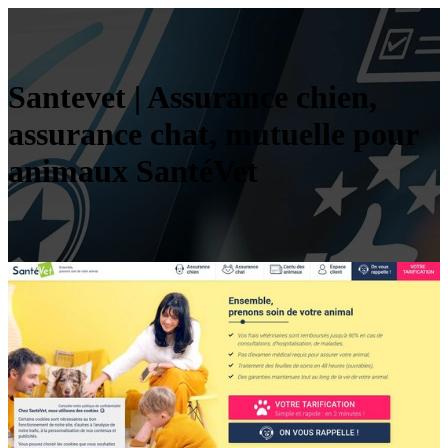
Santevet | Assurance chien,
assurance chat, mutuelle pour
animaux SantéVet