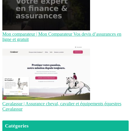
Mon comparateur | Mon Comparateur Vos devis d’assurances en
ligne et gratuit
Cavalassur | Assurance cheval, cavalier et équipements équestres
Cavalassur
Catégories