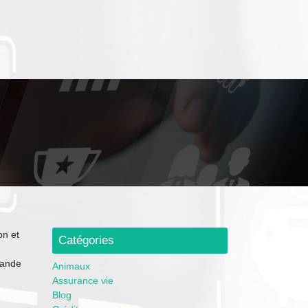
on et
Catégories
rande
Animaux
Assurance vie
Blog