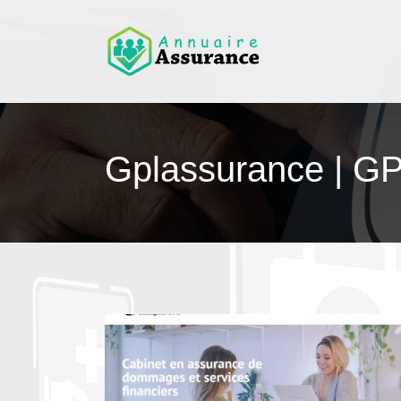
Gplas­su­ran­ce | G